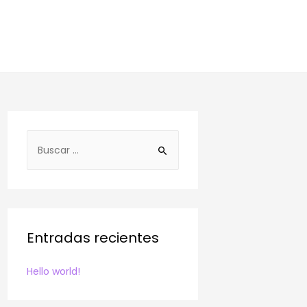
B
u
s
c
a
r
Entradas recientes
:
Hello world!